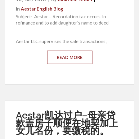
in
Aestar English Blog
Subject: Aestar – Recordation tax occurs to
refinance and to add daughter’s name to deed
Aestar LLC supervises the sale transactions,
READ MORE
Aestar凯达过户–母亲贷
款盖房子顺便在地契加上
女儿名份，要缴税的。