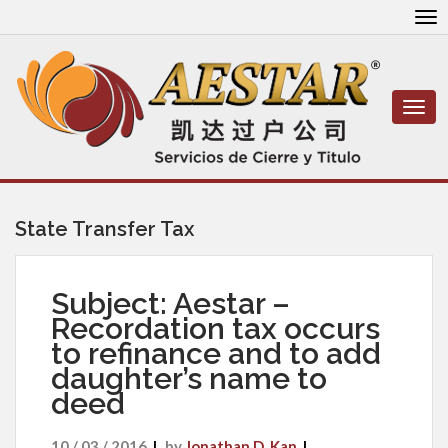
To
nav
Togg
navi
State Transfer Tax
Subject: Aestar –
Recordation tax occurs
to refinance and to add
daughter’s name to
deed
10 / 03 / 2016
by
Jonathan D. Kan