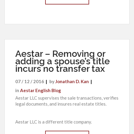
Aestar – Removing or
adding a spouse’s title
incurs no transfer tax
07 / 12 / 2016
by
Jonathan D. Kan
in
Aestar English Blog
Aestar LLC supervises the sale transactions, verifies
legal documents, and insures real estate titles.
Aestar LLC is a different title company.