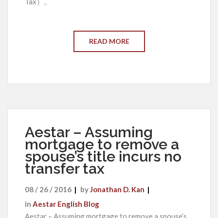
Tax）。
READ MORE
Aestar – Assuming
mortgage to remove a
spouse’s title incurs no
transfer tax
08 / 26 / 2016
by
Jonathan D. Kan
in
Aestar English Blog
Aestar – Assuming mortgage to remove a spouse’s