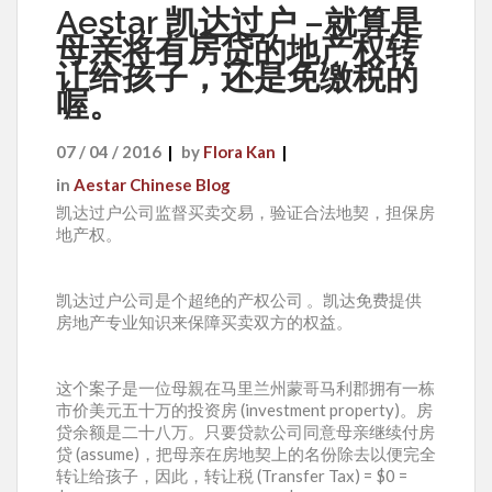
Aestar 凯达过户 –就算是
母亲将有房贷的地产权转
让给孩子，还是免缴税的
喔。
07 / 04 / 2016
by
Flora Kan
in
Aestar Chinese Blog
凯达过户公司监督买卖交易，验证合法地契，担保房
地产权。
凯达过户公司是个超绝的产权公司 。凯达免费提供
房地产专业知识来保障买卖双方的权益。
这个案子是一位母親在马里兰州蒙哥马利郡拥有一栋
市价美元五十万的投资房 (investment property)。房
贷余额是二十八万。只要贷款公司同意母亲继续付房
贷 (assume)，把母亲在房地契上的名份除去以便完全
转让给孩子，因此，转让税 (Transfer Tax) = $0 =