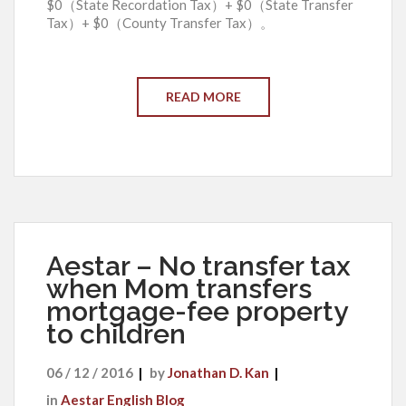
$0（State Recordation Tax）+ $0（State Transfer
Tax）+ $0（County Transfer Tax）。
READ MORE
Aestar – No transfer tax
when Mom transfers
mortgage-fee property
to children
06 / 12 / 2016
by
Jonathan D. Kan
in
Aestar English Blog