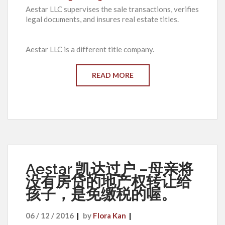
Aestar LLC supervises the sale transactions, verifies
legal documents, and insures real estate titles.
Aestar LLC is a different title company.
READ MORE
Aestar 凯达过户 –母亲将
没有房贷的地产权转让给
孩子，是免缴税的喔。
06 / 12 / 2016
by
Flora Kan